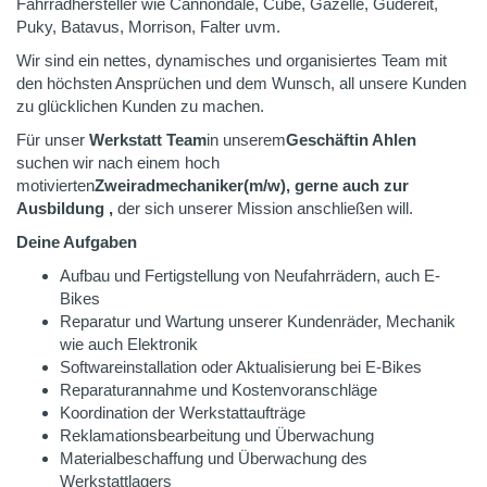
Fahrradhersteller wie Cannondale, Cube, Gazelle, Gudereit,
Puky, Batavus, Morrison, Falter uvm.
Wir sind ein nettes, dynamisches und organisiertes Team mit
den höchsten Ansprüchen und dem Wunsch, all unsere Kunden
zu glücklichen Kunden zu machen.
Für unser
Werkstatt
Team
in unserem
Geschäft
in Ahlen
suchen wir nach einem hoch
motivierten
Zweiradmechaniker
(m/w), gerne auch zur
Ausbildung ,
der sich unserer Mission anschließen will.
Deine Aufgaben
Aufbau und Fertigstellung von Neufahrrädern, auch E-
Bikes
Reparatur und Wartung unserer Kundenräder, Mechanik
wie auch Elektronik
Softwareinstallation oder Aktualisierung bei E-Bikes
Reparaturannahme und Kostenvoranschläge
Koordination der Werkstattaufträge
Reklamationsbearbeitung und Überwachung
Materialbeschaffung und Überwachung des
Werkstattlagers