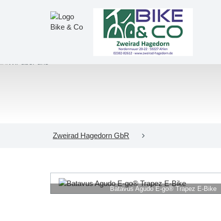
Zweirad Hagedorn GbR
Batavus Agudo E-go® Trapez E-Bike